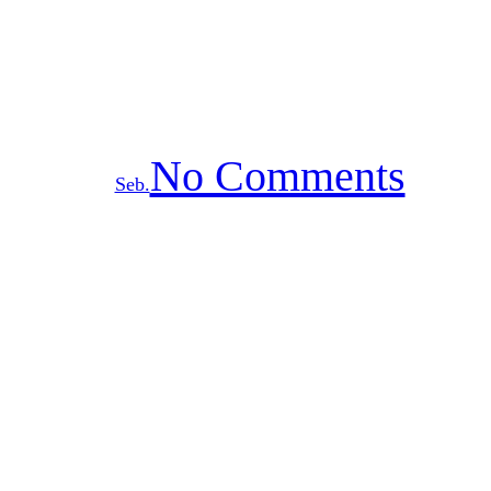
Google My Business
optimieren für lokales
SEO
No Comments
By
Seb.