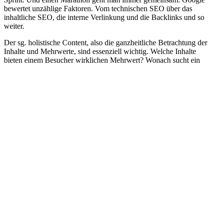
bewertet unzählige Faktoren. Vom technischen SEO über das
inhaltliche SEO, die interne Verlinkung und die Backlinks und so
weiter.
Der sg. holistische Content, also die ganzheitliche Betrachtung der
Inhalte und Mehrwerte, sind essenziell wichtig. Welche Inhalte
bieten einem Besucher wirklichen Mehrwert? Wonach sucht ein
Besucher und welche Lösung erwartet er? Google bewertet die
Zufriedenheit der Nutzer sehr hoch. Rein werbliche Inhalte sind also
weniger relevant für Google, als hilfreiche Inhalte mit Checklisten
und Expertenwissen.
Der Trick liegt nun darin, das Wissen des Unternehmens so
aufzubereiten, dass der Kunde zwar eine Lösung erhält, dabei aber
auch den Mehrwert des Unternehmens versteht und dieses für einen
Auftrag bzw. Kauf in Betracht zieht.
Durch SEO Strategie Teil des Lebens des Nutzers
werden
Durch gekonntes und strategisch ausgerichtetes SEO wird der
Besucher immer wieder mit Deinem Unternehmen in Berührung
kommen. Und aus dem Marketing wissen wir, dass Menschen erst
mehrfach mit Deiner Marke in Berührung kommen mussten, bis sie