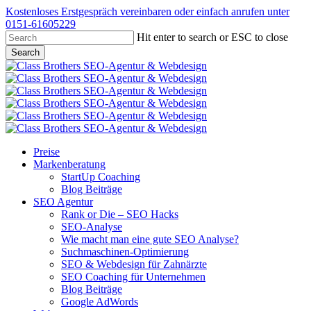
Skip
Kostenloses Erstgespräch vereinbaren oder einfach anrufen unter
to
0151-61605229
main
Hit enter to search or ESC to close
content
Search
Close
Search
Menu
Preise
Markenberatung
StartUp Coaching
Blog Beiträge
SEO Agentur
Rank or Die – SEO Hacks
SEO-Analyse
Wie macht man eine gute SEO Analyse?
Suchmaschinen-Optimierung
SEO & Webdesign für Zahnärzte
SEO Coaching für Unternehmen
Blog Beiträge
Google AdWords