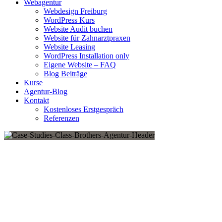
Webagentur
Webdesign Freiburg
WordPress Kurs
Website Audit buchen
Website für Zahnarztpraxen
Website Leasing
WordPress Installation only
Eigene Website – FAQ
Blog Beiträge
Kurse
Agentur-Blog
Kontakt
Kostenloses Erstgespräch
Referenzen
Start Ups
Suchmaschinenoptimierung
Unternehmensberatung
Darum solltest Du