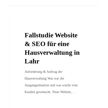
Fallstudie
Case Studies
Website
&
Fallstudie Website
SEO
für
& SEO für eine
eine
Hausverwaltung in
Hausverwaltung
Lahr
in
Lahr
Anforderung & Auftrag der
Hausverwaltung Was war die
Ausgangssituation und was wurde vom
Kunden gewünscht. Neue Website,…