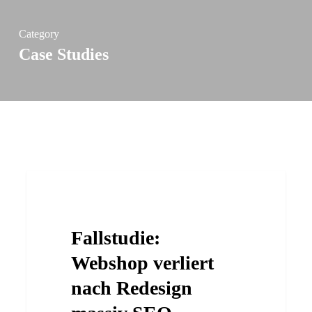
Category
Case Studies
Fallstudie:
Case Studies
Webshop
verliert
Fallstudie:
nach
Redesign
Webshop verliert
massiv
nach Redesign
SEO-