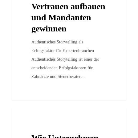
Vertrauen aufbauen
und
Mandanten
und Mandanten
gewinnen
gewinnen
Authentisches Storytelling als
Erfolgsfaktor für Expertenbranchen
Authentisches Storytelling ist einer der
entscheidenden Erfolgsfaktoren für
Zahnärzte und Steuerberater…
Wie
Case Studies
Unternehmen
mit
Wie Unternehmen
SEO