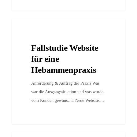
Fallstudie
Case Studies
Website
für
Fallstudie Website
eine
Hebammenpraxis
für eine
Hebammenpraxis
Anforderung & Auftrag der Praxis Was
war die Ausgangssituation und was wurde
vom Kunden gewünscht. Neue Website,…
Amelia