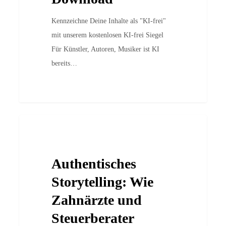
Kennzeichne Deine Inhalte als "KI-frei"
mit unserem kostenlosen KI-frei Siegel
Für Künstler, Autoren, Musiker ist KI
bereits…
Authentisches
Case Studies
Storytelling:
Wie
Authentisches
Zahnärzte
und
Storytelling: Wie
Steuerberater
Zahnärzte und
Vertrauen
Steuerberater
aufbauen