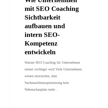
Coaching
mit SEO Coaching
Sichtbarkeit
Sichtbarkeit
aufbauen
aufbauen und
und
intern SEO-
intern
SEO-
Kompetenz
Kompetenz
entwickeln
entwickeln
Warum SEO Coaching für Unternehmen
immer wichtiger wird Viele Unternehmen
wissen inzwischen, dass
Suchmaschinenoptimierung kein
Nebenschauplatz mehr…