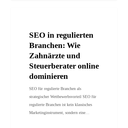
SEO
Case Studies
in
regulierten
SEO in regulierten
Branchen:
Wie
Branchen: Wie
Zahnärzte
Zahnärzte und
und
Steuerberater online
Steuerberater
dominieren
online
dominieren
SEO für regulierte Branchen als
strategischer Wettbewerbsvorteil SEO für
regulierte Branchen ist kein klassisches
Marketinginstrument, sondern eine…