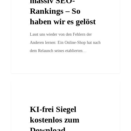
massiv SEO-
Rankings
Rankings – So
–
So
haben wir es gelöst
haben
wir
Lasst uns wieder von den Fehlern der
es
Anderen lernen: Ein Online-Shop hat nach
gelöst
dem Relaunch seines etablierten…
KI-
Case Studies
frei
Siegel
KI-frei Siegel
kostenlos
zum
kostenlos zum
Download
Download