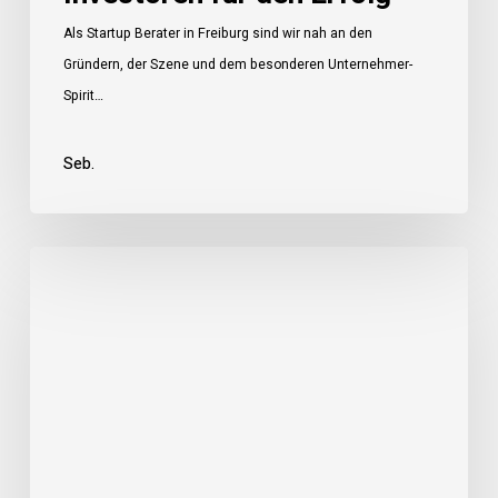
Als Startup Berater in Freiburg sind wir nah an den
Gründern, der Szene und dem besonderen Unternehmer-
Spirit…
Seb.
SEO
Coaching
vs.
SEO
Agentur:
Welche
Lösung
ist