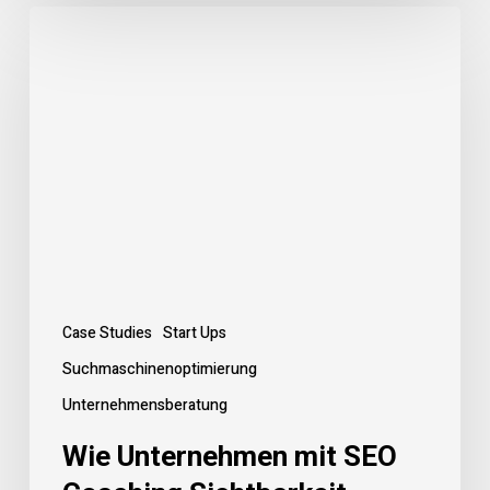
Wie
Unternehmen
mit
SEO
Coaching
Sichtbarkeit
aufbauen
und
intern
SEO-
Kompetenz
Case Studies
Start Ups
entwickeln
Suchmaschinenoptimierung
Unternehmensberatung
Wie Unternehmen mit SEO