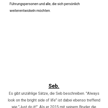
Führungspersonen und alle, die sich persönlich
angesprochenen Themen zu beschäftigen.
weiterentwickeln möchten.
Weils einfach Spaß macht, jeden Tag besser
zu werden und sich persönlich
weiterzuentwickeln.
Seb.
Es gibt unzählige Sätze, die Seb beschreiben. "Always
look on the bright side of life" ist dabei ebenso treffend
wie "Just do it!". Als er 2015 mit seinem Bruder die