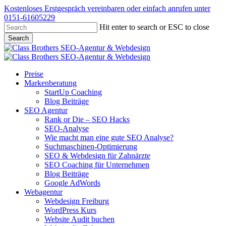
Skip
Kostenloses Erstgespräch vereinbaren oder einfach anrufen unter
to
0151-61605229
main
Hit enter to search or ESC to close
content
Search
Close
Search
Menu
Preise
Markenberatung
StartUp Coaching
Blog Beiträge
SEO Agentur
Rank or Die – SEO Hacks
SEO-Analyse
Wie macht man eine gute SEO Analyse?
Suchmaschinen-Optimierung
SEO & Webdesign für Zahnärzte
SEO Coaching für Unternehmen
Blog Beiträge
Google AdWords
Webagentur
Webdesign Freiburg
WordPress Kurs
Website Audit buchen