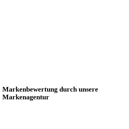
Markenbewertung durch unsere
Markenagentur
Lass Dir mit unserer schnellen Markenbewertung einfach mal ein
Feedback geben. Wie wirkt Deine Marke auf Außenstehende? Was
glauben wir, wie Deine Zielgruppe Deine Marke bewertet? Wofür
steht Deine Marke und welche Vision glauben wir zu erkennen?